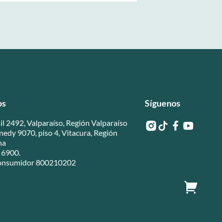
os
Síguenos
il 2492, Valparaíso, Región Valparaíso
edy 9070, piso 4, Vitacura, Región
na
 6900.
 Consumidor 800210202