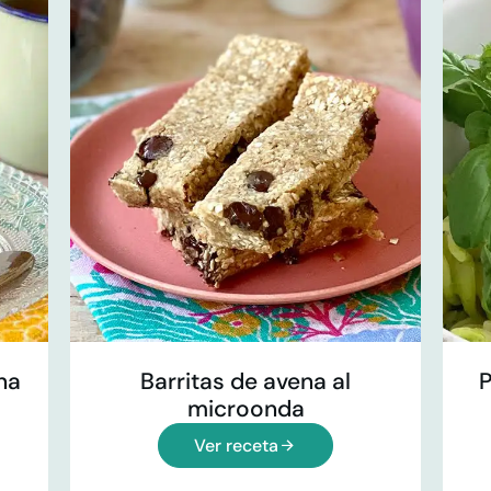
na
Barritas de avena al
P
microonda
Ver receta